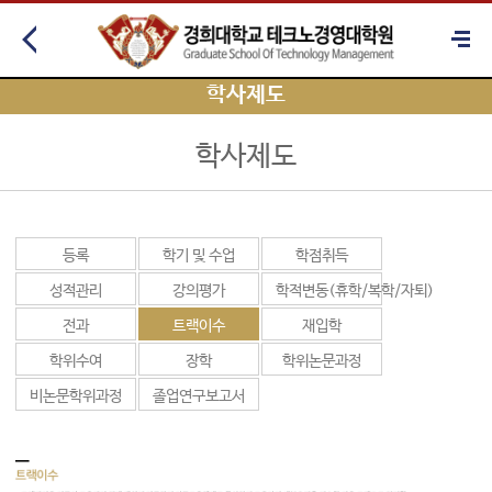
학사제도
학사제도
등록
학기 및 수업
학점취득
성적관리
강의평가
학적변동(휴학/복학/자퇴)
전과
트랙이수
재입학
학위수여
장학
학위논문과정
비논문학위과정
졸업연구보고서